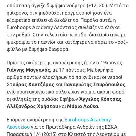
απόσταση άγγιξε διψήφιο νούμερο (+12, 20′). Μετά το
ημίχρονο, οι γηπεδούχοι πραγματοποίησαν ένα
εξαιρετικό επιθετικά δεκάλεπτο. Παρόλα αυτά, η
Eurohoops Academy Λεόντειος συνέχιζε να ελέγχει
τον ρυθμό. Στην τελευταία περίοδο, διαχειρίστηκε με
ψυχραιμία το παιχνίδι και κατάφερε να πάρει το «ροζ»
φύλλο με διψήφια διαφορά.
Πρώτος σκόρερ της αναμέτρησης ήταν ο 19χρονος
Γιάννης Μαγγανάς
, με 17 πόντους. Με διψήφιο
αριθμό πόντων ολοκλήρων το παιχνίδι και οι νεαροί
Σταύρος Χαντζάρας
και
Παναγιώτης Σπυρόπουλος
,
ενώ πρωταγωνιστικό ρόλο είχαν για μια ακόμη φορά
οι αθλητές της ομάδας Εφήβων
Άγγελος Κόπτσας
,
Αλέξανδρος Χρήστου
και
Μάριο Λούκα
.
Επόμενη αναμέτρηση της
Eurohoops Academy
Λεοντείου
για το Πρωτάθλημα Ανδρών της ΕΣΚΑ,
Παρασκευή 1/4 (20:15) στο Κλειστό της Λεοντείου με