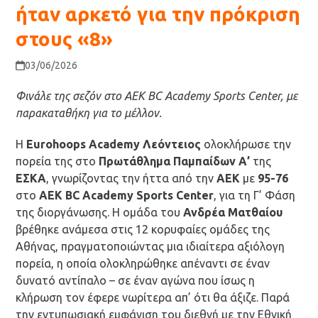
ήταν αρκετό για την πρόκριση
στους «8»
03/06/2026
Φινάλε της σεζόν στο AEK BC Academy Sports Center, με
παρακαταθήκη για το μέλλον.
Η
Eurohoops Academy Λεόντειος
ολοκλήρωσε την
πορεία της στο
Πρωτάθλημα Παμπαίδων Α’
της
ΕΣΚΑ
, γνωρίζοντας την ήττα από την
ΑΕΚ
με
95-76
στο
AEK BC Academy Sports Center
, για τη Γ’ Φάση
της διοργάνωσης. Η ομάδα του
Ανδρέα Ματθαίου
βρέθηκε ανάμεσα στις 12 κορυφαίες ομάδες της
Αθήνας, πραγματοποιώντας μια ιδιαίτερα αξιόλογη
πορεία, η οποία ολοκληρώθηκε απέναντι σε έναν
δυνατό αντίπαλο – σε έναν αγώνα που ίσως η
κλήρωση τον έφερε νωρίτερα απ’ ότι θα άξιζε. Παρά
την εντυπωσιακή εμφάνιση του διεθνή με την Εθνική