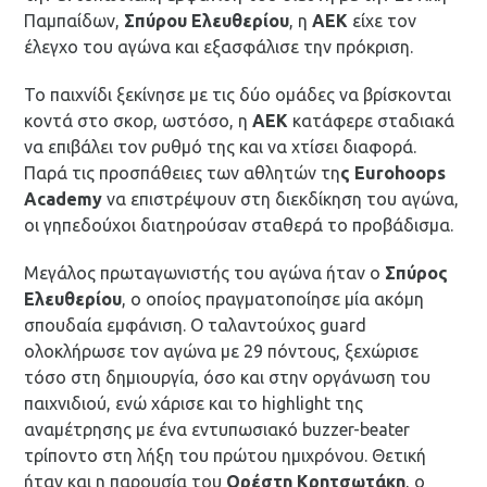
Παμπαίδων,
Σπύρου Ελευθερίου
, η
ΑΕΚ
είχε τον
έλεγχο του αγώνα και εξασφάλισε την πρόκριση.
Το παιχνίδι ξεκίνησε με τις δύο ομάδες να βρίσκονται
κοντά στο σκορ, ωστόσο, η
ΑΕΚ
κατάφερε σταδιακά
να επιβάλει τον ρυθμό της και να χτίσει διαφορά.
Παρά τις προσπάθειες των αθλητών τη
ς Eurohoops
Academy
να επιστρέψουν στη διεκδίκηση του αγώνα,
οι γηπεδούχοι διατηρούσαν σταθερά το προβάδισμα.
Μεγάλος πρωταγωνιστής του αγώνα ήταν ο
Σπύρος
Ελευθερίου
, ο οποίος πραγματοποίησε μία ακόμη
σπουδαία εμφάνιση. Ο ταλαντούχος guard
ολοκλήρωσε τον αγώνα με 29 πόντους, ξεχώρισε
τόσο στη δημιουργία, όσο και στην οργάνωση του
παιχνιδιού, ενώ χάρισε και το highlight της
αναμέτρησης με ένα εντυπωσιακό buzzer-beater
τρίποντο στη λήξη του πρώτου ημιχρόνου. Θετική
ήταν και η παρουσία του
Ορέστη Κρητσωτάκη
, ο